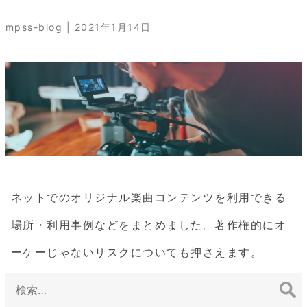
ア
mpss-blog
|
2021年1月14日
レ
ン
ジ
サ
ー
ビ
ネットでのオリジナル楽曲コンテンツを利用できる
ス
場所・利用事例などをまとめました。著作権的にオ
blog
ーケーじゃないリスクについても押さえます。
検
索: