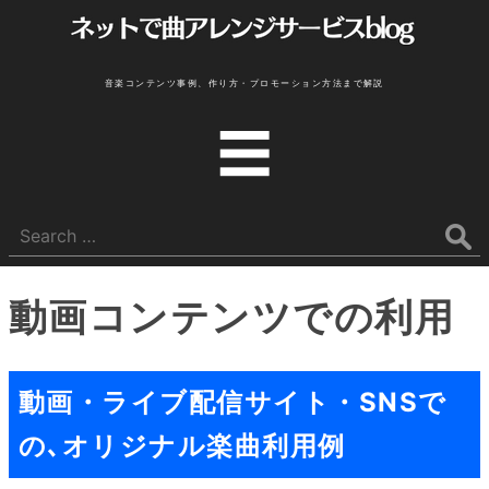
ア
ト
音楽コンテンツ事例、作り方・プロモーション方法まで解説
リ
メ
☰
ニ
エ
ュ
SS
ー
Search
-
for:
ネ
動画コンテンツでの利用
ッ
ト
動画・ライブ配信サイト・SNSで
で
の､オリジナル楽曲利用例
曲