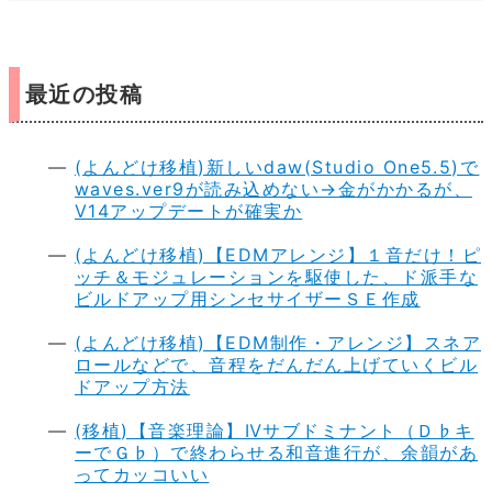
最近の投稿
(よんどけ移植)新しいdaw(Studio One5.5)で
waves.ver9が読み込めない→金がかかるが、
V14アップデートが確実か
(よんどけ移植)【EDMアレンジ】１音だけ！ピ
ッチ＆モジュレーションを駆使した、ド派手な
ビルドアップ用シンセサイザーＳＥ作成
(よんどけ移植)【EDM制作・アレンジ】スネア
ロールなどで、音程をだんだん上げていくビル
ドアップ方法
(移植)【音楽理論】Ⅳサブドミナント（Ｄ♭キ
ーでＧ♭）で終わらせる和音進行が、余韻があ
ってカッコいい